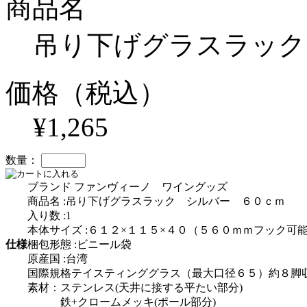
商品名
吊り下げグラスラック
価格（税込）
¥1,265
数量：
ブランド ファンヴィーノ ワイングッズ
商品名 :吊り下げグラスラック シルバー ６０ｃｍ
入り数 :1
本体サイズ :６１２×１１５×４０（５６０ｍｍフック可
仕様
梱包形態 :ビニール袋
原産国 :台湾
国際規格テイスティンググラス（最大口径６５）約８脚
素材：ステンレス(天井に接する平たい部分)
鉄+クロームメッキ(ポール部分)